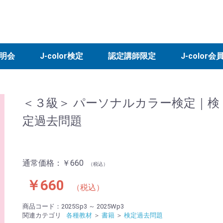
明会
J-color検定
認定講師限定
J-color会
ルカラー診断
検定公式テキスト
公式問題集
検定過去問題
ドレープ
スウォッチ
カラーチャート
素材販売
検定申込
資格認定バッジ
認定講師制度
J-color検定1級
個別相談
特別セミナー
実践セミナー
受検対策講座
講師認定プログラム
書籍
カラーツール
データ販売
講座
推進ツール
入会
更新
その他
検定
公式
検定
ドレ
スウ
カラ
＜３級＞ パーソナルカラー検定｜検
定過去問題
通常価格：
￥660
（税込）
￥660
（税込）
商品コード：
2025Sp3 ～ 2025Wp3
関連カテゴリ
各種教材
＞
書籍
＞
検定過去問題