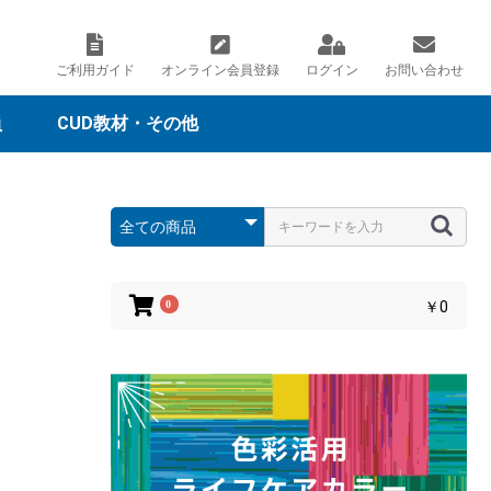
ご利用ガイド
オンライン会員登録
ログイン
お問い合わせ
員
CUD教材・その他
公式テキスト
問題集
過去問題
ープ
ォッチ
ーチャート
0
￥0