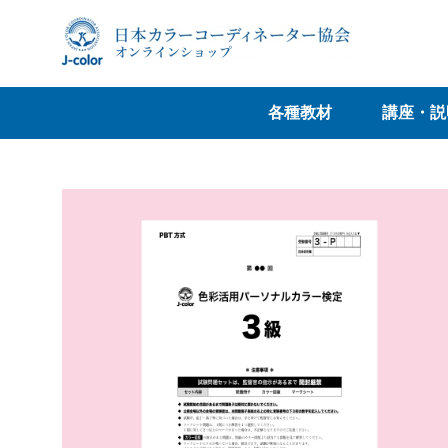
各種教材
講座・説
書籍
カラーツール
データ販売
説明会
講座
通信講座
パーソナ